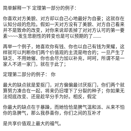
简单解释一下 定理第一部分的例子：
你喜欢对方美貌、对方却以自己心地最好为自豪；这就存在
认知分歧的危险。假如一天对方没有了美貌、对方自己看来
并不是致命的改变，对你来说却丢掉了对对方认可的第一要
素~~~~发生悲剧性的转变也是可以预期的了.......
再举一个例子，她喜欢你有钱、你也以自己有钱为荣耀，这
样就可以判断你们两个价值观的主流是吻合的；一旦产生了
缺乏、不用她催、你也会尽力加以补充，呵呵，所谓不是一
家人不进一家门，就在于此了；
定理第二部分的例子： 你
最大的缺点就是爱抠门，对方偏偏最讨厌抠门，你们两个就
算努力凑合在一起，将来仍旧埋下了分裂的种子；你如果无
法彻底改变、还是趁早分手为好。相反，假定
你最大的缺点在于暴躁，而她恰恰是脾气温和派、从来不怕
你的急脾气，那么我恭喜你，你们之间的互补才
是共享价值观上最大的福气。