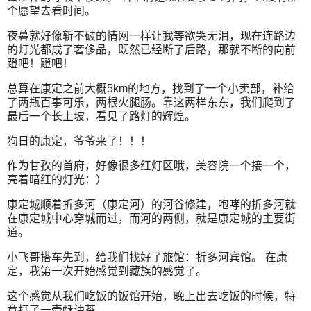
个愿望去看时间。
夜暮就好像斩不破的情网一样让我等欲哭无泪，现在连路边
的灯光都成了奢侈品，既然已经断了后路，那就不断的向前
蹬吧！蹬吧！
总算在康定之前大概5km的地方，找到了一个小卖部，补给
了两瓶百事可乐，两根火腿肠。靠这两样东东，我们爬到了
最后一个长上坡，看见了路灯的辉煌。
狗日的康定，爷爷来了！！！
作为甘孜的首府，好像很多红灯区哦，美容院一个接一个，
亮着暗红的灯光：）
康定城顺着折多河（康定河）的河谷修建，咆哮的折多河就
在康定城中心穿城而过，而河的两侧，就是康定城的主要街
道。
小飞哥搭车先到，给我们找好了旅馆：折多河宾馆。 在康
定，我第一次开始感觉到藏族的感觉了。
这个感觉从我们吃饭的饭馆开始，晚上出去吃饭的时候，特
意打了一壶酥油茶。