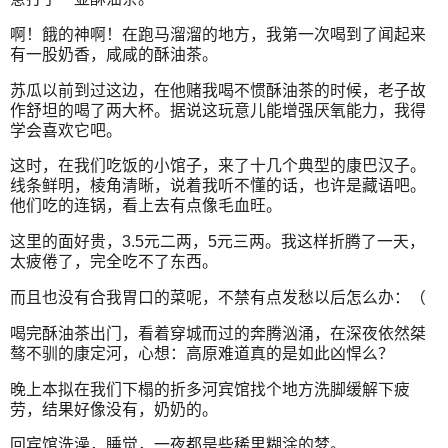
啊！餓的神啊！在跑马溜溜的地方，我第一次喝到了闻起来
有一股奶香，咸咸的酥油茶。
苏瓜以前到过这边，在他赌我喝不惯酥油茶的时候，老子故
作舒坦的喝了两大杯。据说这玩意儿能增强厌氧能力，我得
学会喜欢它吧。
这时，在我们吃饭的小馆子，来了十几个典型的康巴汉子。
线条鲜明，棱角清晰，说着我听不懂的话，也许是藏语吧。
他们吃的连锅，看上去有点像毛血旺。
这里的面好贵，3.5元二两，5元三两。我这样折腾了一天，
太疲倦了，完全吃不了东西。
而且也没有合我胃口的菜呢，不禁有点发愁以后怎么办：（
喝完酥油茶出门，看着穿城而过的奔腾汹涌，在深夜依然桀
骜不驯的康定河，心想：高原难道真的是如此凶悍么？
晚上本拟在我们下榻的折多河宾馆找个地方洗脚缓解下疲
劳，结果好像没有，奶奶的。
回宾馆洗澡，睡觉，一夜都是些稀里糊涂的梦。