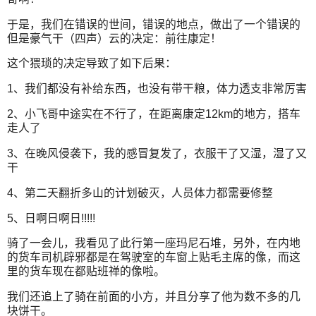
于是，我们在错误的世间，错误的地点，做出了一个错误的
但是豪气干（四声）云的决定：前往康定！
这个猥琐的决定导致了如下后果：
1、我们都没有补给东西，也没有带干粮，体力透支非常厉害
2、小飞哥中途实在不行了，在距离康定12km的地方，搭车
走人了
3、在晚风侵袭下，我的感冒复发了，衣服干了又湿，湿了又
干
4、第二天翻折多山的计划破灭，人员体力都需要修整
5、日啊日啊日!!!!!
骑了一会儿，我看见了此行第一座玛尼石堆，另外，在内地
的货车司机辟邪都是在驾驶室的车窗上贴毛主席的像，而这
里的货车现在都贴班禅的像啦。
我们还追上了骑在前面的小方，并且分享了他为数不多的几
块饼干。