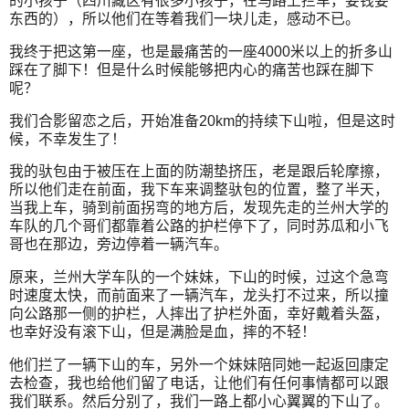
的小孩子（四川藏区有很多小孩子，在马路上拦车，要钱要
东西的），所以他们在等着我们一块儿走，感动不已。
我终于把这第一座，也是最痛苦的一座4000米以上的折多山
踩在了脚下！但是什么时候能够把内心的痛苦也踩在脚下
呢？
我们合影留恋之后，开始准备20km的持续下山啦，但是这时
候，不幸发生了！
我的驮包由于被压在上面的防潮垫挤压，老是跟后轮摩擦，
所以他们走在前面，我下车来调整驮包的位置，整了半天，
当我上车，骑到前面拐弯的地方后，发现先走的兰州大学的
车队的几个哥们都靠着公路的护栏停下了，同时苏瓜和小飞
哥也在那边，旁边停着一辆汽车。
原来，兰州大学车队的一个妹妹，下山的时候，过这个急弯
时速度太快，而前面来了一辆汽车，龙头打不过来，所以撞
向公路那一侧的护栏，人摔出了护栏外面，幸好戴着头盔，
也幸好没有滚下山，但是满脸是血，摔的不轻！
他们拦了一辆下山的车，另外一个妹妹陪同她一起返回康定
去检查，我也给他们留了电话，让他们有任何事情都可以跟
我们联系。然后分别了，我们一路上都小心翼翼的下山了。