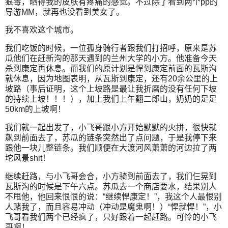
狠毒，晒得我的皮肤有疼痛的感觉。不过除了看到两个pp的
导游MM，就再也没看到美女了。
我不喜欢这个城市。
我们吃饭的时候，一位孤身骑行者跟我们打招呼，原来是苏
瓜他们在赶新沟的那天遇到的兰州大学的小方。他准备今天
杀到康定再休息。而我们的原计划是悍到康定前面的瓦斯沟
就休息，因为地图表明，从瓦斯到康定，还有20余公里的上
坡路（事后证明，这个上坡路是最让我折磨的没有任何下坡
的持续上坡！！！），加上我们上午翻二郎山，奶奶的足足
50km的上坡啊！
我们就一起出发了，小飞哥跟小方开始默默的火拼，很快就
飙到前面去了，苏瓜的链条突然出了点问题，于是我停下来
跟他一块儿整链条。我们顺便在大渡河风萧萧的河边拉了两
坨风景shit！
继续赶路，与小飞哥会合，小方骑到前面去了，我们仨晃到
瓦斯沟的时候是下午六点。苏瓜去一个商店要水，结果别人
不甩他，他回来恨恨的说：“继续悍康定！”，我这个人最恨别
人赌我了，而且容易冲动（冲动是魔鬼啊！）“悍就悍！”，小
飞哥看我们两个已经疯了，只好跟着一起赶路。可怜的小飞
哥啊！