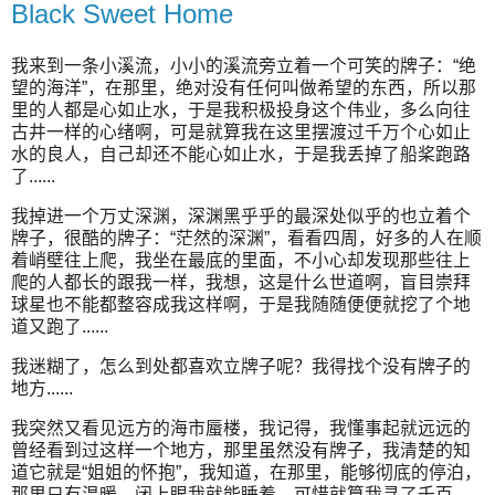
Black Sweet Home
我来到一条小溪流，小小的溪流旁立着一个可笑的牌子：“绝
望的海洋”，在那里，绝对没有任何叫做希望的东西，所以那
里的人都是心如止水，于是我积极投身这个伟业，多么向往
古井一样的心绪啊，可是就算我在这里摆渡过千万个心如止
水的良人，自己却还不能心如止水，于是我丢掉了船桨跑路
了......
我掉进一个万丈深渊，深渊黑乎乎的最深处似乎的也立着个
牌子，很酷的牌子：“茫然的深渊”，看看四周，好多的人在顺
着峭壁往上爬，我坐在最底的里面，不小心却发现那些往上
爬的人都长的跟我一样，我想，这是什么世道啊，盲目崇拜
球星也不能都整容成我这样啊，于是我随随便便就挖了个地
道又跑了......
我迷糊了，怎么到处都喜欢立牌子呢？我得找个没有牌子的
地方......
我突然又看见远方的海市蜃楼，我记得，我懂事起就远远的
曾经看到过这样一个地方，那里虽然没有牌子，我清楚的知
道它就是“姐姐的怀抱”，我知道，在那里，能够彻底的停泊，
那里只有温暖，闭上眼我就能睡着，可惜就算我寻了千百