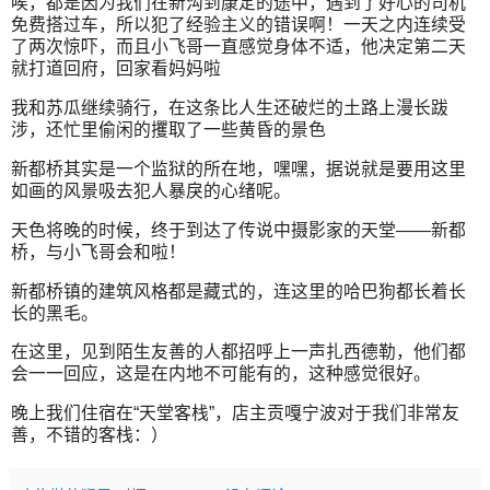
唉，都是因为我们在新沟到康定的途中，遇到了好心的司机
免费搭过车，所以犯了经验主义的错误啊！一天之内连续受
了两次惊吓，而且小飞哥一直感觉身体不适，他决定第二天
就打道回府，回家看妈妈啦
我和苏瓜继续骑行，在这条比人生还破烂的土路上漫长跋
涉，还忙里偷闲的攫取了一些黄昏的景色
新都桥其实是一个监狱的所在地，嘿嘿，据说就是要用这里
如画的风景吸去犯人暴戾的心绪呢。
天色将晚的时候，终于到达了传说中摄影家的天堂——新都
桥，与小飞哥会和啦！
新都桥镇的建筑风格都是藏式的，连这里的哈巴狗都长着长
长的黑毛。
在这里，见到陌生友善的人都招呼上一声扎西德勒，他们都
会一一回应，这是在内地不可能有的，这种感觉很好。
晚上我们住宿在“天堂客栈”，店主贡嘎宁波对于我们非常友
善，不错的客栈：）