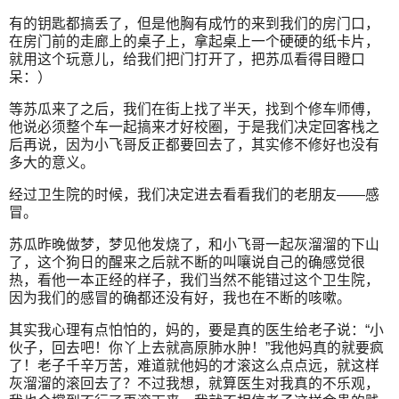
有的钥匙都搞丢了，但是他胸有成竹的来到我们的房门口，
在房门前的走廊上的桌子上，拿起桌上一个硬硬的纸卡片，
就用这个玩意儿，给我们把门打开了，把苏瓜看得目瞪口
呆：）
等苏瓜来了之后，我们在街上找了半天，找到个修车师傅，
他说必须整个车一起搞来才好校圈，于是我们决定回客栈之
后再说，因为小飞哥反正都要回去了，其实修不修好也没有
多大的意义。
经过卫生院的时候，我们决定进去看看我们的老朋友——感
冒。
苏瓜昨晚做梦，梦见他发烧了，和小飞哥一起灰溜溜的下山
了，这个狗日的醒来之后就不断的叫嚷说自己的确感觉很
热，看他一本正经的样子，我们当然不能错过这个卫生院，
因为我们的感冒的确都还没有好，我也在不断的咳嗽。
其实我心理有点怕怕的，妈的，要是真的医生给老子说：“小
伙子，回去吧！你丫上去就高原肺水肿！”我他妈真的就要疯
了！老子千辛万苦，难道就他妈的才滚这么点点远，就这样
灰溜溜的滚回去了？不过我想，就算医生对我真的不乐观，