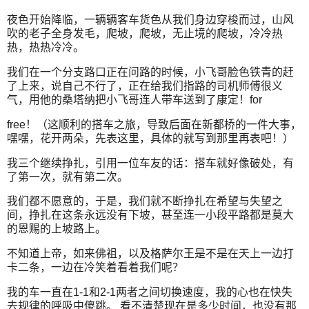
夜色开始降临，一辆辆客车货色从我们身边穿梭而过，山风
吹的老子全身发毛，爬坡，爬坡，无止境的爬坡，冷冷热
热，热热冷冷。
我们在一个分支路口正在问路的时候，小飞哥脸色铁青的赶
了上来，说自己不行了，正在给我们指路的司机师傅很义
气，用他的桑塔纳把小飞哥连人带车送到了康定！for
free！（这顺利的搭车之旅，导致后面在新都桥的一件大事，
嘿嘿，花开两朵，先表这里，具体的就写到那里再表吧！）
我三个继续挣扎，引用一位车友的话：搭车就好像破处，有
了第一次，就有第二次。
我们都不愿意的，于是，我们就不断挣扎在希望与失望之
间，挣扎在这条永远没有下坡，甚至连一小段平路都是莫大
的恩赐的上坡路上。
不知道上帝，如来佛祖，以及格萨尔王是不是在天上一边打
卡二条，一边在冷笑着看着我们呢？
我的车一直在1-1和2-1两者之间切换速度，我的心也在快失
去规律的呼吸中傻跳。 看不清楚现在是多少时间，也没有那