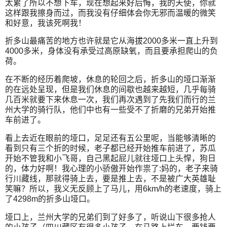
太累了所以不想下车，现在想起来好后悔，我的天使，你就
这样跟我擦身而过，而我没有仔细体会你无邪而温暖的微笑
和好意，我该死啊我！
折多山最痛苦的地方也许就是它从海拔2000多米一直上升到
4000多米，身体没有承受过高原缺氧，而且要承担爬山的负
荷。
在不断的经历着爬坡，休息的轮回之后，折多山的垭口渐渐
的在远处呈现，但是我们休息的间歇也越来越短，几乎每骑
几百米就要下来休息一次，我们再次遇到了先我们而行的兰
州大学的骑行队，他们中也有一些受不了折磨的兄弟开始推
车前进了。
看上去近在眼前的垭口，足足还有五公里呢，当能够清晰的
看到只有三个折的时候，老子都已经开始推车前进了，苏瓜
开始不管我和小飞哥，自己黑起屁儿就往垭口上头悍，狗日
的，体力好啊！我心理的小骄傲开始作祟了:妈的，老子来骑
行川藏线，那就得骑上去，要是推上去，不是被广大英雄耻
笑嘛？所以，我义无反顾上了马儿，用6km/h的老速度，骑上
了4298m的折多山垭口。
垭口上，兰州大学的兄弟们到了好多了，听说山下很多抢人