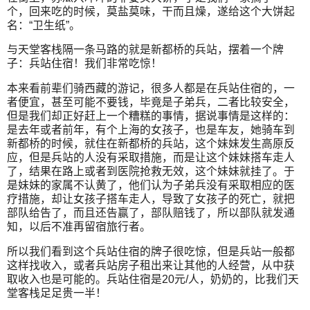
个，回来吃的时候，莫盐莫味，干而且燥，遂给这个大饼起
名：“卫生纸”。
与天堂客栈隔一条马路的就是新都桥的兵站，摆着一个牌
子：兵站住宿！我们非常吃惊！
本来看前辈们骑西藏的游记，很多人都是在兵站住宿的，一
者便宜，甚至可能不要钱，毕竟是子弟兵，二者比较安全，
但是我们却正好赶上一个糟糕的事情，据说事情是这样的：
是去年或者前年，有个上海的女孩子，也是车友，她骑车到
新都桥的时候，就住在新都桥的兵站，这个妹妹发生高原反
应，但是兵站的人没有采取措施，而是让这个妹妹搭车走人
了，结果在路上或者到医院抢救无效，这个妹妹就挂了。于
是妹妹的家属不认黄了，他们认为子弟兵没有采取相应的医
疗措施，却让女孩子搭车走人，导致了女孩子的死亡，就把
部队给告了，而且还告赢了，部队赔钱了，所以部队就发通
知，以后不准再留宿旅行者。
所以我们看到这个兵站住宿的牌子很吃惊，但是兵站一般都
这样找收入，或者兵站房子租出来让其他的人经营，从中获
取收入也是可能的。兵站住宿是20元/人，奶奶的，比我们天
堂客栈足足贵一半！