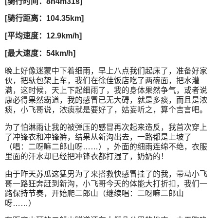
[骑行时间：8h4m31s]
[骑行距离：104.35km]
[平均速度：12.9km/h]
[最大速度：54km/h]
晚上好像迷蒙中下着细雨，早上八点我们起床了，准备好家
伙，把驮包架上车，我们在徐佳饭店吃了两碗面，把水灌
满，这时候，天上下起细雨了，我的身体果然争气，或者说
康必得果然霸道，我的感冒已无大碍，就是多痰，而且是浓
痰，小飞哥说，浓痰就是要好了，姑妄听之，算个吉言吧。
为了怕淋雨让我的被弹压的感冒再次起来造反，我首次穿上
了冲锋衣和冲锋裤，结果从新沟出去，一路都是上坡了
（唱：二呀嘛二郎山呀……），外面的细雨连绵不绝，衣服
里面的汗水却已经把冲锋衣都打湿了，奶奶的！
由于昨天苏瓜这猛男为了来搭救快感冒挂了的我，带动小飞
哥一路狂奔赶到新沟，小飞哥今天的体能大打折扣，我们一
路保持节奏，开始爬二郎山（继续唱：二呀嘛二郎山
呀……）