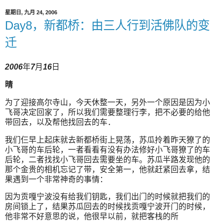
星期日, 九月 24, 2006
Day8，新都桥：由三人行到活佛队的变
迁
2006
年
7
月
16
日
晴
为了迎接高尔寺山，今天休整一天，另外一个原因是因为小
飞哥决定回家了，所以我们需要整理行李，把不必要的给他
带回去，以及帮他找回去的车．
我们仨早上起床就去新都桥街上晃荡，苏瓜拎着昨天獠了的
小飞哥的车后轮，一者看看有没有办法修好小飞哥獠了的车
后轮，二者找找小飞哥回去需要坐的车。苏瓜半路发现他的
那个金贵的相机忘记了带，安全第一，他就赶紧回去拿，结
果遇到一个非常神奇的事情：
因为贡嘎宁波没有给我们钥匙，我们出门的时候就把我们的
房间锁上了，结果苏瓜回去的时候找贡嘎宁波开门的时候，
他非常不好意思的说，他很早以前，就把客栈的所