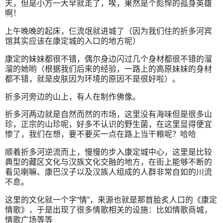
天，但是小方一大早就走了，唉，果然是个彪悍的孤身英雄
啊！
上午晚晚的起床，仨流氓就进城了（因为我们住的折多河宾
馆其实应该在康定城的入口的地方呢）
康定的妹妹都很不错，偶尔身边闪过几个身材都很不错的溜
溜的她哟（根据我们后来的经验，一路上的高原妹妹的身材
都不错，就是皮肤因为环境的原因不是很好啦）。
折多河旁边的山上，有人在制作佛像。
折多河两边就是自然而然的市场，这里没有海味但是很多山
珍，正宗的山珍呢，好多不认识的野生菌，在这里显得便宜
惨了，我们在想，要不要买一点在路上当干粮呢？哈哈
顺着折多河逆流而上，慢慢的步入康定城中心，这里是比较
典型的藏区文化与汉族文化交融的地方，在街上能够不断的
看见喇嘛、康巴汉子以及汉族人组成的人群非常自如的川流
不息。
这里的文化就一个字“情”，来源也就是那首脍炙人口的《康定
情歌》，于是出现了很多情歌相关的设施：比如情歌商城，
情歌广场等等