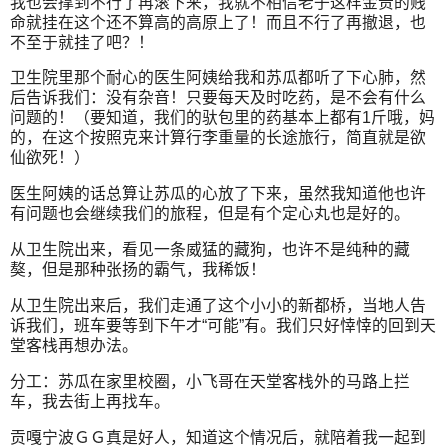
我也会撑到不行了再滚下来，我就不相信老子这样金贵的贱
命就挂在这个还不算高的高原上了！而且不行了再撤退，也
不至于就挂了吧？！
卫生院里那个耐心的医生阿姨给我和苏瓜都听了下心肺，然
后告诉我们：没有杂音！只要每天及时吃药，是不会有什么
问题的！（要知道，我们的驮包里的药基本上都有1斤哦，妈
的，在这个按照克来计算行李重量的长途旅行，简直就是欲
仙欲死！）
医生阿姨的话总算让苏瓜的心放了下来，虽然我知道他也许
有问题也会继续我们的旅程，但是有个定心丸也是好的。
从卫生院出来，看见一条威猛的藏狗，也许不是纯种的藏
獒，但是那种张扬的霸气，我稀饭！
从卫生院出来后，我们走通了这个小小的新都桥，当地人告
诉我们，班车要等到下午才“可能”有。我们只好悻悻的回到天
堂客栈再想办法。
分工：苏瓜在家里校圈，小飞哥在天堂客栈外的马路上拦
车，我去街上再找车。
贡嘎宁波ＧＧ真是好人，知道这个情况后，就陪着我一起到