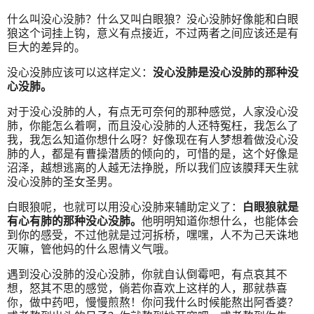
什么叫没心没肺？什么又叫白眼狼？没心没肺好像能和白眼
狼这个词挂上钩，意义有点接近，不过两者之间应该还是有
巨大的差异的。
没心没肺应该可以这样定义：
没心没肺是没心没肺的那种没
心没肺。
对于没心没肺的人，有点无可奈何的那种感觉，人家没心没
肺，你能怎么着啊，而且没心没肺的人还特冤枉，我怎么了
我，我怎么知道你想什么呀？好像现在有人梦想着做没心没
肺的人，都是有曹操潜质的倾向的，可惜的是，这个好像是
沼泽，越想逃离的人越无法挣脱，所以我们应该膜拜天生就
没心没肺的圣女圣男。
白眼狼呢，也就可以用没心没肺来辅助定义了：
白眼狼就是
有心有肺的那种没心没肺。
他明明知道你想什么，也能体会
到你的感受，不过他就是过河拆桥，嘿嘿，人不为己天诛地
灭嘛，管他妈的什么恩情义气哦。
遇到没心没肺的没心没肺，你就自认倒霉吧，有点哀其不
想，怒其不思的感觉，倘若你喜欢上这样的人，那就恭喜
你，做中药吧，慢慢煎熬！你问我什么时候能熬出阿香婆？