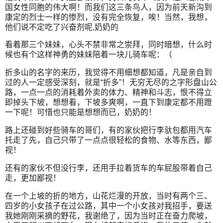
国女性同胞的伟大啊！而我们这三条鸟人，因为前天新沟到
康定的烈士一样的惨烈，没有完全恢复，唉！当然，我想，
他们说不定吃了兴奋剂呢,奶奶的
看着那三个妹妹，心头不禁非常之崇拜，同时暗想，什么时
候也有个这样神勇的妹妹陪着一块儿骑车呢：（
折多山的名字的来历，我觉得不用细想都知道，凡是亲自到
过的人一定感受深刻，就是“折多”！无穷无尽的之字形盘山公
路，一点一点的消耗着外卖的体力、精神和斗志，恨不得立
即掉头下坡，想想看，下坡多爽啊，一直下到康定都不用蹬
一下呢！可惜也只能是想想而已，奶奶的！
路上还碰到好些骑车的哥们，有的家伙把行李驮包都用汽车
托走了先，自己只带了一点点很轻松的食物、水等东西，鄙
视！
还有的家伙不但没行李，还用手拉着货车的车屁股带着自己
走，更加鄙视！
在一个上坡的折的地方，山花烂漫的开放，当时有两个三、
四岁的小女孩子在过公路，其中一个小女孩对我招手，要送
我她刚刚采摘的野花，我谢绝了，因为当时正在奋力爬坡，