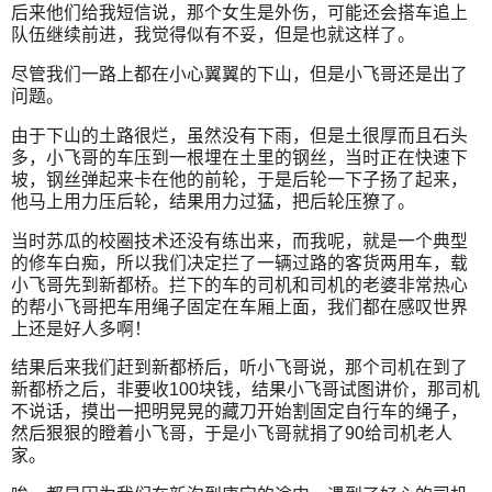
后来他们给我短信说，那个女生是外伤，可能还会搭车追上
队伍继续前进，我觉得似有不妥，但是也就这样了。
尽管我们一路上都在小心翼翼的下山，但是小飞哥还是出了
问题。
由于下山的土路很烂，虽然没有下雨，但是土很厚而且石头
多，小飞哥的车压到一根埋在土里的钢丝，当时正在快速下
坡，钢丝弹起来卡在他的前轮，于是后轮一下子扬了起来，
他马上用力压后轮，结果用力过猛，把后轮压獠了。
当时苏瓜的校圈技术还没有练出来，而我呢，就是一个典型
的修车白痴，所以我们决定拦了一辆过路的客货两用车，载
小飞哥先到新都桥。拦下的车的司机和司机的老婆非常热心
的帮小飞哥把车用绳子固定在车厢上面，我们都在感叹世界
上还是好人多啊！
结果后来我们赶到新都桥后，听小飞哥说，那个司机在到了
新都桥之后，非要收100块钱，结果小飞哥试图讲价，那司机
不说话，摸出一把明晃晃的藏刀开始割固定自行车的绳子，
然后狠狠的瞪着小飞哥，于是小飞哥就捐了90给司机老人
家。