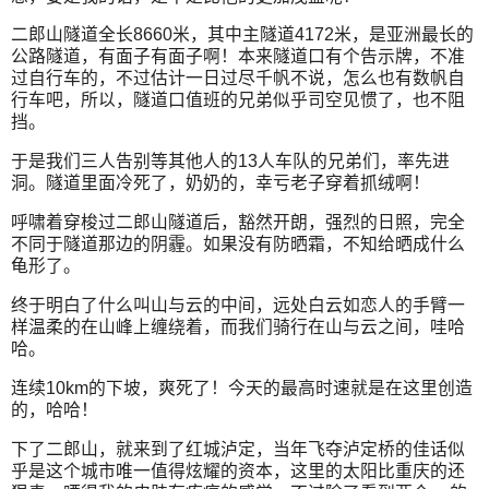
二郎山隧道全长8660米，其中主隧道4172米，是亚洲最长的
公路隧道，有面子有面子啊！本来隧道口有个告示牌，不准
过自行车的，不过估计一日过尽千帆不说，怎么也有数帆自
行车吧，所以，隧道口值班的兄弟似乎司空见惯了，也不阻
挡。
于是我们三人告别等其他人的13人车队的兄弟们，率先进
洞。隧道里面冷死了，奶奶的，幸亏老子穿着抓绒啊！
呼啸着穿梭过二郎山隧道后，豁然开朗，强烈的日照，完全
不同于隧道那边的阴霾。如果没有防晒霜，不知给晒成什么
龟形了。
终于明白了什么叫山与云的中间，远处白云如恋人的手臂一
样温柔的在山峰上缠绕着，而我们骑行在山与云之间，哇哈
哈。
连续10km的下坡，爽死了！今天的最高时速就是在这里创造
的，哈哈！
下了二郎山，就来到了红城泸定，当年飞夺泸定桥的佳话似
乎是这个城市唯一值得炫耀的资本，这里的太阳比重庆的还