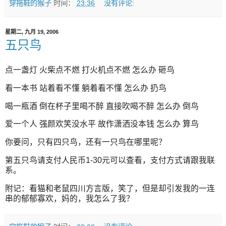
穿拖鞋的猴子
时间：
23:36
没有评论:
星期二, 九月 19, 2006
五只鸟
点一盏灯 火柴点不燃 打火机点不燃 怎么办 砸鸟
看一本书 站着看不懂 躺着看不懂 怎么办 扔鸟
喝一瓶酒 倒在杯子里喝不醉 直接吹喝不醉 怎么办 倒鸟
爱一个人 强颜欢笑没水平 故作潇洒没本钱 怎么办 算鸟
你要问，只有四只鸟，还有一只鸟在哪里呢？
第五只鸟请支付人民币1-30元可以查看，支付方式请跟我联
系。
附记：看猫和老鼠四川方言版，笑了，但是却引发我的一连
串的郁郁寡欢，妈的，我怎么了我？