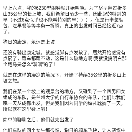
早上六点，我的6230型闹钟就开始叫唤。为了尽早翻过折多
山35公里的长上坡，我们希望日晒少一些，因此起的特别的
早（不过6点似乎也不能叫特别的早：））。但是行李装驮
包，吃早餐等等事务一折腾，真正的出发时间已经接近7点
了。
狗日的康定，永远是上坡！
还没有骑出康定城，就感觉脚有点发软了，居然开始感觉有
点累了，蹬车都蹬不动，这是什么破地方啊!我就没搞明白那
个跑马是怎么“溜溜”的了！
就是在这样的凄凉的境况下，开始了持续35公里的折多山上
坡之旅。
我们在某一个坡上的观景台的地方，又碰到了一个四男四女
组成的车队，是兰州大学的自行车协会的车队，他们比我们
晚一天从成都出发，但是我们因为同学的婚礼耽搁了一天，
所以就在这里碰上啦！
简单的聊聊之后，他们就先出发了
他们车队的四个女生都很悍，狗日的骑车飞快，让人感慨中