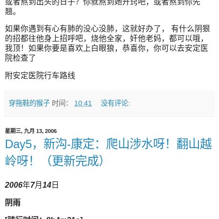
或者熬到出头的日子？你就熬到她开窍吧，或者熬到你先
翘。
如果你遇到有心有肺的没心没肺，这就好办了， 有什么阴狠
的招都往他身上招呼吧，烧他全家，奸他老妈，都可以哦，
我顶！如果你要是喜欢上白眼狼，恭喜你，你可以去安定医
院检查了
附安定医院行车路线
穿拖鞋的猴子
时间：
10:41
没有评论:
星期三, 九月 13, 2006
Day5，新沟-康定：爬山涉水呀！翻山越
岭呀！（更新完成）
2006
年
7
月
14
日
阴雨