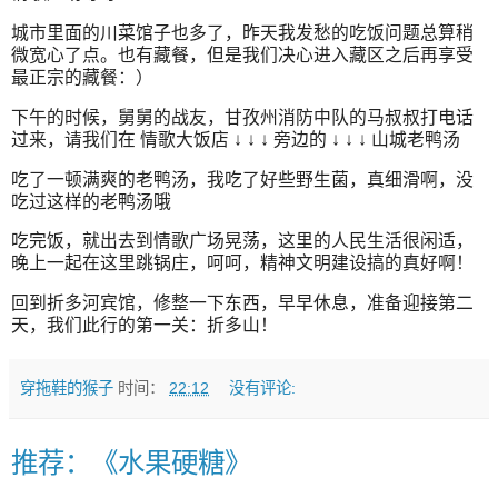
城市里面的川菜馆子也多了，昨天我发愁的吃饭问题总算稍
微宽心了点。也有藏餐，但是我们决心进入藏区之后再享受
最正宗的藏餐：）
下午的时候，舅舅的战友，甘孜州消防中队的马叔叔打电话
过来，请我们在 情歌大饭店 ↓ ↓ ↓ 旁边的 ↓ ↓ ↓ 山城老鸭汤
吃了一顿满爽的老鸭汤，我吃了好些野生菌，真细滑啊，没
吃过这样的老鸭汤哦
吃完饭，就出去到情歌广场晃荡，这里的人民生活很闲适，
晚上一起在这里跳锅庄，呵呵，精神文明建设搞的真好啊！
回到折多河宾馆，修整一下东西，早早休息，准备迎接第二
天，我们此行的第一关：折多山！
穿拖鞋的猴子
时间：
22:12
没有评论:
推荐：《水果硬糖》