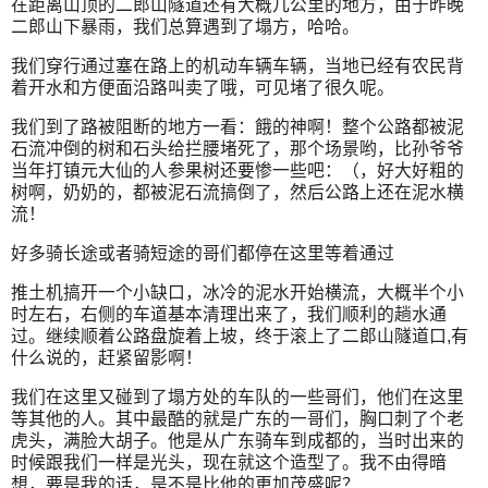
在距离山顶的二郎山隧道还有大概几公里的地方，由于昨晚
二郎山下暴雨，我们总算遇到了塌方，哈哈。
我们穿行通过塞在路上的机动车辆车辆，当地已经有农民背
着开水和方便面沿路叫卖了哦，可见堵了很久呢。
我们到了路被阻断的地方一看：餓的神啊！整个公路都被泥
石流冲倒的树和石头给拦腰堵死了，那个场景哟，比孙爷爷
当年打镇元大仙的人参果树还要惨一些吧：（，好大好粗的
树啊，奶奶的，都被泥石流搞倒了，然后公路上还在泥水横
流！
好多骑长途或者骑短途的哥们都停在这里等着通过
推土机搞开一个小缺口，冰冷的泥水开始横流，大概半个小
时左右，右侧的车道基本清理出来了，我们顺利的趟水通
过。继续顺着公路盘旋着上坡，终于滚上了二郎山隧道口,有
什么说的，赶紧留影啊！
我们在这里又碰到了塌方处的车队的一些哥们，他们在这里
等其他的人。其中最酷的就是广东的一哥们，胸口刺了个老
虎头，满脸大胡子。他是从广东骑车到成都的，当时出来的
时候跟我们一样是光头，现在就这个造型了。我不由得暗
想，要是我的话，是不是比他的更加茂盛呢？