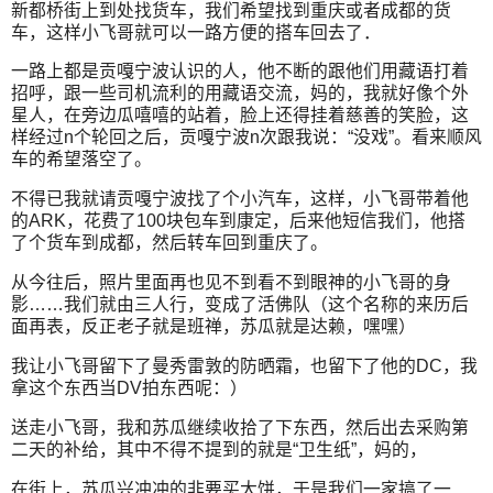
新都桥街上到处找货车，我们希望找到重庆或者成都的货
车，这样小飞哥就可以一路方便的搭车回去了．
一路上都是贡嘎宁波认识的人，他不断的跟他们用藏语打着
招呼，跟一些司机流利的用藏语交流，妈的，我就好像个外
星人，在旁边瓜嘻嘻的站着，脸上还得挂着慈善的笑脸，这
样经过n个轮回之后，贡嘎宁波n次跟我说：“没戏”。看来顺风
车的希望落空了。
不得已我就请贡嘎宁波找了个小汽车，这样，小飞哥带着他
的ARK，花费了100块包车到康定，后来他短信我们，他搭
了个货车到成都，然后转车回到重庆了。
从今往后，照片里面再也见不到看不到眼神的小飞哥的身
影……我们就由三人行，变成了活佛队（这个名称的来历后
面再表，反正老子就是班禅，苏瓜就是达赖，嘿嘿）
我让小飞哥留下了曼秀雷敦的防晒霜，也留下了他的DC，我
拿这个东西当DV拍东西呢：）
送走小飞哥，我和苏瓜继续收拾了下东西，然后出去采购第
二天的补给，其中不得不提到的就是“卫生纸”，妈的，
在街上，苏瓜兴冲冲的非要买大饼，于是我们一家搞了一