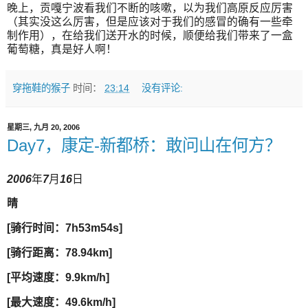
晚上，贡嘎宁波看我们不断的咳嗽，以为我们高原反应厉害
（其实没这么厉害，但是应该对于我们的感冒的确有一些牵
制作用），在给我们送开水的时候，顺便给我们带来了一盒
葡萄糖，真是好人啊！
穿拖鞋的猴子
时间：
23:14
没有评论:
星期三, 九月 20, 2006
Day7，康定-新都桥：敢问山在何方？
2006
年
7
月
16
日
晴
[骑行时间：7h53m54s]
[骑行距离：78.94km]
[平均速度：9.9km/h]
[最大速度：49.6km/h]