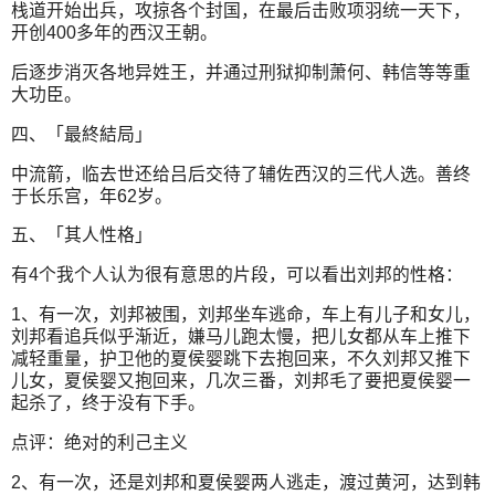
栈道开始出兵，攻掠各个封国，在最后击败项羽统一天下，
开创400多年的西汉王朝。
后逐步消灭各地异姓王，并通过刑狱抑制萧何、韩信等等重
大功臣。
四、「最終結局」
中流箭，临去世还给吕后交待了辅佐西汉的三代人选。善终
于长乐宫，年62岁。
五、「其人性格」
有4个我个人认为很有意思的片段，可以看出刘邦的性格：
1、有一次，刘邦被围，刘邦坐车逃命，车上有儿子和女儿，
刘邦看追兵似乎渐近，嫌马儿跑太慢，把儿女都从车上推下
减轻重量，护卫他的夏侯婴跳下去抱回来，不久刘邦又推下
儿女，夏侯婴又抱回来，几次三番，刘邦毛了要把夏侯婴一
起杀了，终于没有下手。
点评：绝对的利己主义
2、有一次，还是刘邦和夏侯婴两人逃走，渡过黄河，达到韩