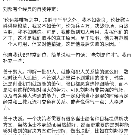
刘邦有个经典的自我评定：
“论运筹帷幄之中，决胜于千里之外，我不如张良；论抚慰百
姓供应粮草，我又不如萧何；论领兵百万，决战沙场，百战
百胜，我不如韩信。可是，我能做到知人善用，发挥他们的
才干，这才是我们取胜的真正原因。至于项羽，他只有范增
一个人可用，但又对他猜疑，这是他最后失败的原因。”
他自我认识非常到位，简单说就一句话：“老刘是帅才”。我再
补充一些：
善于聚人。押解一批犯人，就能和犯人关系搞的这么好，散
伙时还有人追随；不管别人那里得不到重用的陈平、韩信，
还是创业初期就跟随的萧何、张良都愿意选择跟随他，而不
是项羽这样的相对强大的势力。可见刘邦有非常强的气场，
以及与各种人沟通的能力，这一定和他当小混混的时候肯定
经常和三教九流打交道有关系。或者说俗气一点：人格魅
力。
善于决断。一个决策者需要有很多谋士给各种目标提供解决
方案，当然谋士本身越nb当然越好，然而更重要的是刘邦能
够对收到的解决方案进行理解，做出决断，比如在刘邦投奔