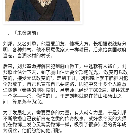
一、「未發跡前」
刘邦，又名刘季，他喜爱朋友，慷概大方，长相据说线条分
明，各种帅气。他不愿意像家人一样耕田，后来给秦国政府
当差，当泗水村的村长。
后来，刘邦奉命押解囚犯到骊山做工，中途就有人逃亡，刘
邦照此估计下去，到了骊山估计要全部跑光光，“改变可以改
变的，接受无法改变的”，走到丰县，刘邦晚上就干脆把囚犯
全部放了，自己也宣布自己要跑路，囚犯中又十多个人愿意
追随他（秦朝的刑罚惯例，吕老师已经说了800遍，抓住就是
一个字——杀，你懂的）。于是刘邦就躲在芒山和砀山之
间，算是落草为寇。
为了发展壮大，需要更多的力量，有人就有力量，于是刘邦
不断散播自己夜斩白蛇之类的传奇故事，就好像今天的大师
们在微博上发心灵鸡汤微博一样，吸引了很多沛县的青年成
为粉丝，他们纷纷向他归附。