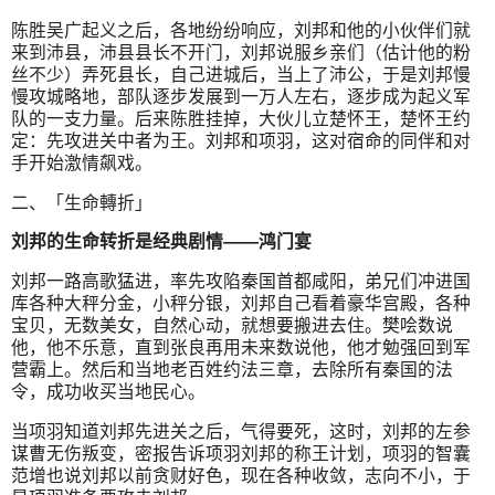
陈胜吴广起义之后，各地纷纷响应，刘邦和他的小伙伴们就
来到沛县，沛县县长不开门，刘邦说服乡亲们（估计他的粉
丝不少）弄死县长，自己进城后，当上了沛公，于是刘邦慢
慢攻城略地，部队逐步发展到一万人左右，逐步成为起义军
队的一支力量。后来陈胜挂掉，大伙儿立楚怀王，楚怀王约
定：先攻进关中者为王。刘邦和项羽，这对宿命的同伴和对
手开始激情飙戏。
二、「生命轉折」
刘邦的生命转折是经典剧情——鸿门宴
刘邦一路高歌猛进，率先攻陷秦国首都咸阳，弟兄们冲进国
库各种大秤分金，小秤分银，刘邦自己看着豪华宫殿，各种
宝贝，无数美女，自然心动，就想要搬进去住。樊哙数说
他，他不乐意，直到张良再用未来数说他，他才勉强回到军
营霸上。然后和当地老百姓约法三章，去除所有秦国的法
令，成功收买当地民心。
当项羽知道刘邦先进关之后，气得要死，这时，刘邦的左参
谋曹无伤叛变，密报告诉项羽刘邦的称王计划，项羽的智囊
范增也说刘邦以前贪财好色，现在各种收敛，志向不小，于