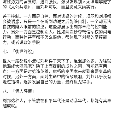
陈胜势力的留县时，遇到张良，张良发现别人无法理解他学
的《太公兵法》，而刘邦可以，而且愿意采纳实行。
善于控制。一方面是自控，面对诱惑的时候，项羽和刘邦都
会被诱惑，只是一个在听到劝诫之后能够自制，一个却无法
自拔的陷入眼前的欲望，这些都展示出刘邦卓绝的控制能
力。另外一方面是控制别人。比如两次秒夺韩信军权的闪电
行动，而韩信甚至都不怎么恨他，都体现了刘邦的掌控能
力，或者说政治手腕
七、「後世評說」
世人一般都说小流氓刘邦得了天下了，混混那么多，为啥就
他混成大混混呢？除了上面提到的成败之因，可能还有两
点：一方面是时势造英雄，腐朽的秦国本来就到来要变革的
时候，另外一方面，面对生命中的宿敌项羽，刘邦几乎没有
走过错棋，逐步发展自己的力量，最终反戈得手。
八、「個人評價」
刘邦这种人，不管放在和平年代还是动乱年代，都能有其卓
越成就。