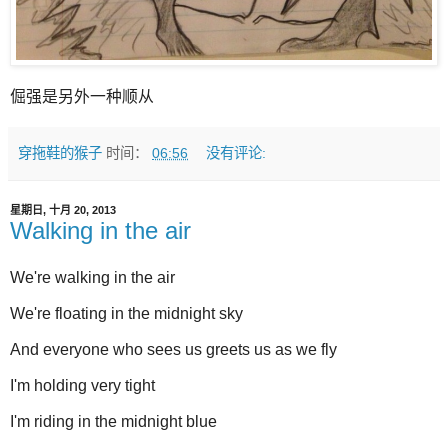
倔强是另外一种顺从
穿拖鞋的猴子
时间：
06:56
没有评论:
星期日, 十月 20, 2013
Walking in the air
We're walking in the air
We're floating in the midnight sky
And everyone who sees us greets us as we fly
I'm holding very tight
I'm riding in the midnight blue