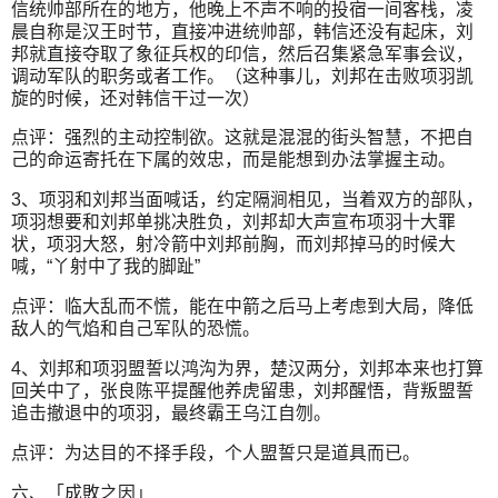
信统帅部所在的地方，他晚上不声不响的投宿一间客栈，凌
晨自称是汉王时节，直接冲进统帅部，韩信还没有起床，刘
邦就直接夺取了象征兵权的印信，然后召集紧急军事会议，
调动军队的职务或者工作。（这种事儿，刘邦在击败项羽凯
旋的时候，还对韩信干过一次）
点评：强烈的主动控制欲。这就是混混的街头智慧，不把自
己的命运寄托在下属的效忠，而是能想到办法掌握主动。
3、项羽和刘邦当面喊话，约定隔涧相见，当着双方的部队，
项羽想要和刘邦单挑决胜负，刘邦却大声宣布项羽十大罪
状，项羽大怒，射冷箭中刘邦前胸，而刘邦掉马的时候大
喊，“丫射中了我的脚趾”
点评：临大乱而不慌，能在中箭之后马上考虑到大局，降低
敌人的气焰和自己军队的恐慌。
4、刘邦和项羽盟誓以鸿沟为界，楚汉两分，刘邦本来也打算
回关中了，张良陈平提醒他养虎留患，刘邦醒悟，背叛盟誓
追击撤退中的项羽，最终霸王乌江自刎。
点评：为达目的不择手段，个人盟誓只是道具而已。
六、「成敗之因」