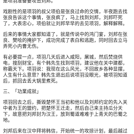
是项羽准备要攻击刘邦。
戏剧性的是项羽的叔父项伯是张良过命的交情，半夜跑去找
张良告诉这个事情，张良疯了，马上找到刘邦，刘邦吓死
了，大表忠心，项伯就让刘邦早早的去见项羽，解释解释。
后来的事情大家都知道了，就是传说中的鸿门宴，刘邦在张
良、樊哙的掩护下，成功完成了表白和逃跑，同时回去立马
弄死小内曹无伤。
有必要提一点，项羽几天后进入咸阳，屠城，然后焚烧供
电，搜刮财宝，有个韩先生找到项羽，建议他在关中建都，
称霸天下。项羽说：我现在这么风光，不回故乡各种显摆，
人生有什么意思？韩先生退出后说项羽没眼光，被项羽知道
后，抓回去丢大锅里煮死。
三、「功業成就」
项羽回去之后，撕毁楚怀王当初和他以及刘邦约定的先入关
中者为王的盟约，把楚怀王迁走，然后自己来主持瓜分天
下，故意把刘邦封为汉王，放到蜀道难难于上青天的巴蜀之
地。
刘邦后来在汉中拜将韩信，开始统一的攻掠计划，最后越过