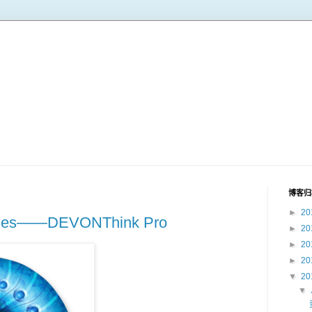
博客归
►
20
——DEVONThink Pro
►
20
►
20
►
20
▼
20
▼