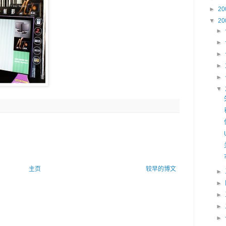
►
20
▼
20
►
►
►
►
►
▼
主页
较早的博文
►
►
►
►
►