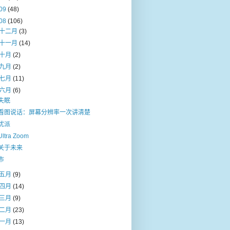
09
(48)
08
(106)
十二月
(3)
十一月
(14)
十月
(2)
九月
(2)
七月
(11)
六月
(6)
失眠
看图说话：屏幕分辨率一次讲清楚
优派
Ultra Zoom
关于未来
市
五月
(9)
四月
(14)
三月
(9)
二月
(23)
一月
(13)