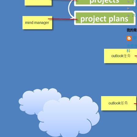
►
20
►
20
►
20
我的简
穿
查看
料