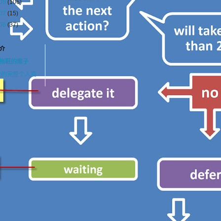
08
(106)
07
(15)
06
(37)
介
拖鞋的猴子
我的完整个人资