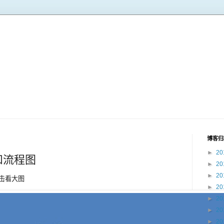
博客归
►
20
和流程图
►
20
►
20
点击看大图
►
20
►
20
►
20
►
20