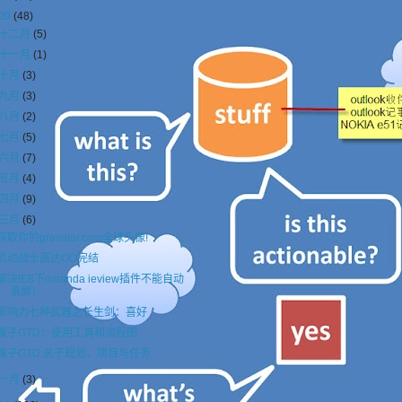
09
(48)
十二月
(5)
十一月
(1)
十月
(3)
九月
(3)
八月
(2)
七月
(5)
六月
(7)
五月
(4)
四月
(9)
三月
(6)
获取你的gravatar.com全球头像!
机动战士高达OO完结
解决IE8下miranda ieview插件不能自动
滚屏！
影响力七种武器之长生剑：喜好
猴子GTD：使用工具和流程图
猴子GTD:关于规划、项目与任务
一月
(3)