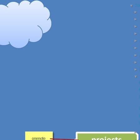
▼
20
►
►
►
►
►
►
►
►
►
▼
►