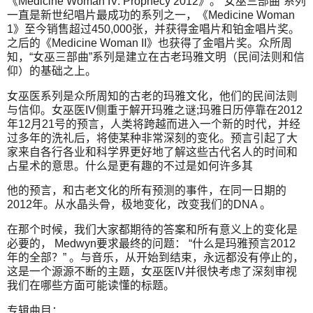
《Medicine Woman IV: Prophecy 2012》。“女巫三部曲”系列
一直是新世纪唱片最成功的系列之一，《Medicine Woman
1》至今销售超过450,000张，并获得金唱片和铂金唱片奖。
之后的《Medicine Woman II》也获得了金唱片奖。众所周
知，“女巫三部曲”系列是建立在古老玛雅文明（民间法则和信
仰）的基础之上。
女巫医系列是众所周知的古老的玛雅文化，他们的民间法则
与信仰。女巫医IV侧重于解开玛雅之谜;玛雅日历停靠在2012
年12月21号的预言，人类将跨越而进入一个新的时代，并经
过多年的洗礼后，将使某种非常深刻的变化。预言引起了大
家来自各行各业和科学界更好地了解这些古代名人的时间和
占星术的意思。什么是更有趣的不过是如何许多其
他的预言，和古老文化的所有预测的事件，在同一日期的
2012年。从水晶头骨，极地变化，改变我们的DNA 。
在那个时候，我们大家都期待的答案和所有意义上的变化是
必要的， Medwyn要求最终的问题： “什么是玛雅预言2012
年的全部？” 。与音乐，从开始到结束，永远都没有停止的，
这是一个源源不断的主题，女巫医IV并很快考虑了深刻审视
我们在哪些方面可能读懂的标题。
专辑曲目：