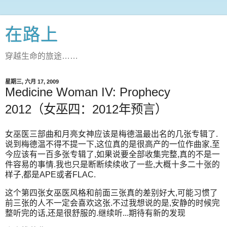
在路上
穿越生命的旅途……
星期三, 六月 17, 2009
Medicine Woman IV: Prophecy
2012（女巫四：2012年预言）
女巫医三部曲和月亮女神应该是梅德温最出名的几张专辑了.
说到梅德温不得不提一下,这位真的是很高产的一位作曲家,至
今应该有一百多张专辑了,如果说要全部收集完整,真的不是一
件容易的事情.我也只是断断续续收了一些,大概十多二十张的
样子,都是APE或者FLAC.
这个第四张女巫医风格和前面三张真的差别好大,可能习惯了
前三张的人不一定会喜欢这张.不过我想说的是,安静的时候完
整听完的话,还是很舒服的.继续听...期待有新的发现