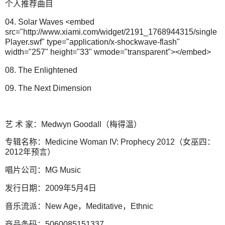
个人推荐曲目
04. Solar Waves <embed
src="http://www.xiami.com/widget/2191_1768944315/single
Player.swf" type="application/x-shockwave-flash"
width="257" height="33" wmode="transparent"></embed>
08. The Enlightened
09. The Next Dimension
艺 术 家：Medwyn Goodall（梅得温）
专辑名称：Medicine Woman IV: Prophecy 2012（女巫四：
2012年预言）
唱片公司：MG Music
发行日期：2009年5月4日
音乐流派：New Age，Meditative，Ethnic
商品条码：5060085151337