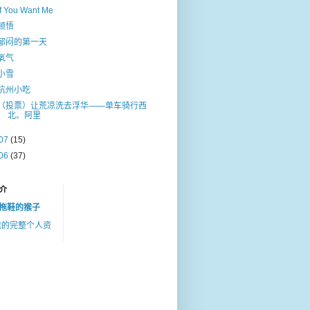
If You Want Me
顿悟
郁闷的第一天
氧气
小雪
杭州小吃
（投票）让荒凉洗去浮华——单车骑行西
北、阿里
07
(15)
06
(37)
介
拖鞋的猴子
我的完整个人资