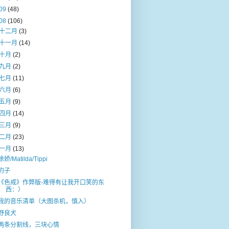
09
(48)
08
(106)
十二月
(3)
十一月
(14)
十月
(2)
九月
(2)
七月
(11)
六月
(6)
五月
(9)
四月
(14)
三月
(9)
二月
(23)
一月
(13)
徐娇/Matilda/Tippi
豹子
《色戒》作弊版-难得有让我开口笑的东
西：）
我的音乐清单（大图杀机，慎入）
野良犬
两条分割线，三块心情