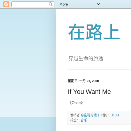
在路上
穿越生命的旅途……
星期三, 一月 23, 2008
If You Want Me
《Once》
发帖者
穿拖鞋的猴子
时间：
11:41
标签：
音乐