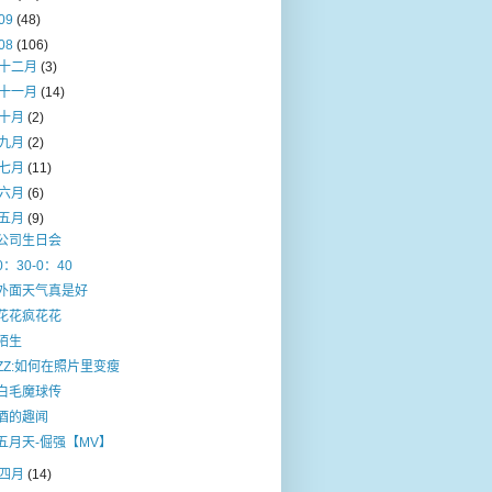
09
(48)
08
(106)
十二月
(3)
十一月
(14)
十月
(2)
九月
(2)
七月
(11)
六月
(6)
五月
(9)
公司生日会
0：30-0：40
外面天气真是好
花花疯花花
陌生
ZZ:如何在照片里变瘦
白毛魔球传
酒的趣闻
五月天-倔强【MV】
四月
(14)