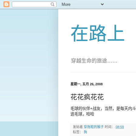
在路上
穿越生命的旅途……
星期一, 五月 26, 2008
花花疯花花
毛球的伙伴+战友，当然，是每天内斗
追毛球，哈哈
发帖者
穿拖鞋的猴子
时间：
08:59
标签：
狗