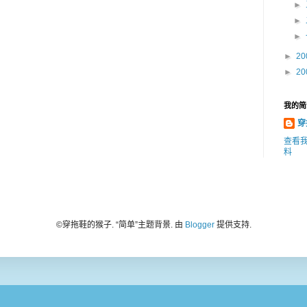
►
►
►
►
20
►
20
我的简
穿
查看
料
©️穿拖鞋的猴子. “简单”主题背景. 由
Blogger
提供支持.