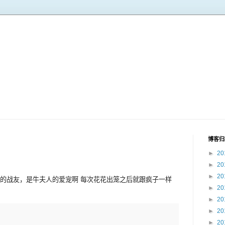
博客归
►
20
►
20
►
20
的战友，是牛夫人的爱宠啊 每次花花出笼之后就跟疯子一样
►
20
►
20
►
20
►
20