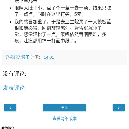
跌下车儿来
眼睛大肚子小，点了个一荤一素一汤，结果只吃
了一点点，同时在这里打尖，5元。
我的感冒加重了，于是去卫生院买了一大袋板蓝
根和康必得，回到旅馆憋汗。昏昏沉沉睡了一
觉，感觉轻松了一点，喉咙依然吞咽困难，多
痰，吐痰都用掉一打面巾纸了。
穿拖鞋的猴子
时间：
14:01
没有评论:
发表评论
‹
›
主页
查看网络版本
我的简介