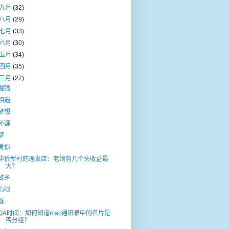
九月
(32)
八月
(29)
七月
(33)
六月
(30)
五月
(34)
四月
(35)
三月
(27)
倔强
相遇
梦想
怀疑
梦
爱你
华侨新村的理发店：老娘剪几个头收益最
大？
故乡
心眼
魅
QA时间：如何知道mac通讯录中的名片是
否分组？