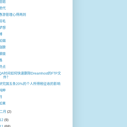
姐姐
绝代
春游管理心得两则
羽毛
梦想
缚
如烟
翅膀
朦胧
路
终点
QA时间如何快速删除Dreamhost的FTP文
件？
研究国五条20%的个人所得税征收的影响
纯粹
月
如果
二月
(2)
12
(9)
11
(68)