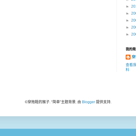
►
20
►
20
►
20
►
20
►
20
我的简
穿
查看
料
©️穿拖鞋的猴子. “简单”主题背景. 由
Blogger
提供支持.