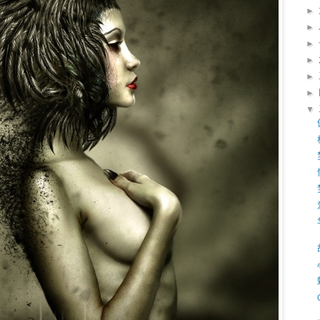
►
►
►
►
►
►
▼