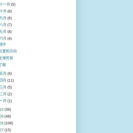
十一月
(5)
十月
(6)
九月
(6)
八月
(7)
七月
(8)
六月
(4)
镜中
位置和方向
生难死易
了解
五月
(6)
四月
(11)
三月
(5)
二月
(2)
一月
(1)
10
(38)
09
(48)
08
(106)
07
(15)