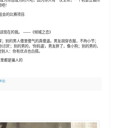
，成为你想成为的人吧，因为你只有一次生命，一个机会去做所
想吧！
运会的比赛项目.
谅现在的我。 ——《倾城之恋》
憨厚；别的男人傻里傻气的真傻逼。男友胡穿衣服，不拘小节；
你讨厌'；别的男的，'你妈逼'。男友胖了，像小狗；别的男的，
对别人：你有优点也白搭。
 A片里都是骗人的
评论: