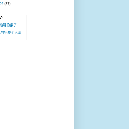
06
(37)
介
拖鞋的猴子
我的完整个人资