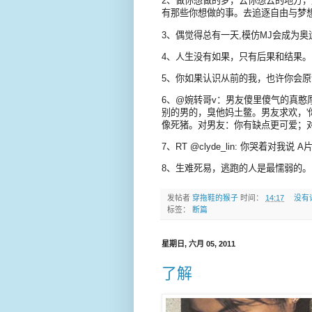
2、做你想做的梦，去你想去的地方
有那些你想做的事。去追逐自由与梦
3、偶觉得总有一天,模仿MJ会成为奥
4、人生没有如果，只有后果和结果。
5、你如果认识从前的我，也许你会原
6、@婉转哥v：男友傻里傻气的真
别的男的，臭他妈土鳖。男友求欢，'
像死猪。对男友：你有缺点更可爱；
7、RT @clyde_lin: 你哭着对我说
8、生难死易，逃跑的人是最懦弱的。
发帖者
穿拖鞋的猴子
时间：
14:17
没有
标签：
断篇
星期日, 六月 05, 2011
了解