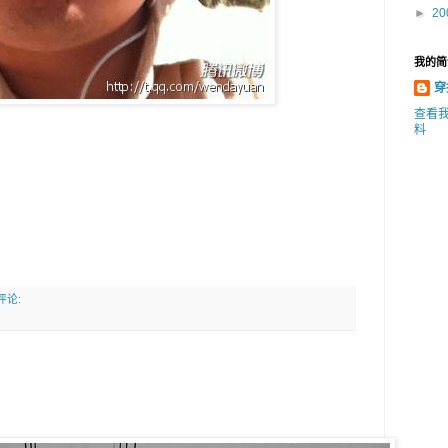
►
20
我的简
穿
查看
料
评论: