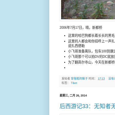
2006年7月17日，晴，新都桥
这里的哈巴狗都长着长长的黑毛
这里的人都会和你招呼上一声扎
说扎西德勒
小飞哥准备离队，包车100到
小飞哥那个可以拍DV的DC就
为了翻高尔寺山，今天在新都桥
发帖者
穿拖鞋的猴子
时间：
17:13
没有
标签：
Tibet
星期三, 二月 26, 2014
后西游记33：无知者