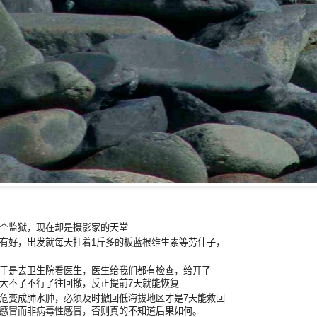
个监狱，现在却是摄影家的天堂
有好，出发就每天扛着1斤多的板蓝根维生素等劳什子，
于是去卫生院看医生，医生给我们都有检查，给开了
大不了不行了往回撤，反正提前7天就能恢复
危变成肺水肿，必须及时撤回低海拔地区才是7天能救回
感冒而非病毒性感冒，否则真的不知道后果如何。