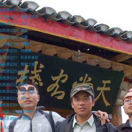
二月
(17)
后西游记34：别离
后西游记33：无知者无畏
后西游记32：意外
后西游记30：事故
后西游记30：征服
后西游记29：高原红
后西游记28：同路者
后西游记27：折多折多折
后西游记26：情歌之城
后西游记25：奔腾
后西游记24：消耗
后西游记23：强渡
后西游记22：两个世界
后西游记21：塌方
后西游记20：会师
后西游记019：各表一枝
后西游记018：感冒
一月
(26)