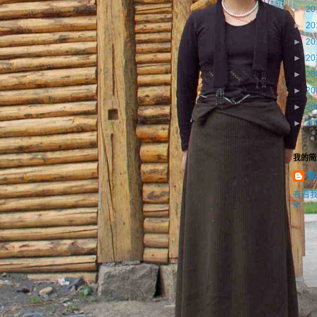
►
20
►
20
►
20
►
20
►
20
►
20
►
20
►
20
我的简
穿
查看
料