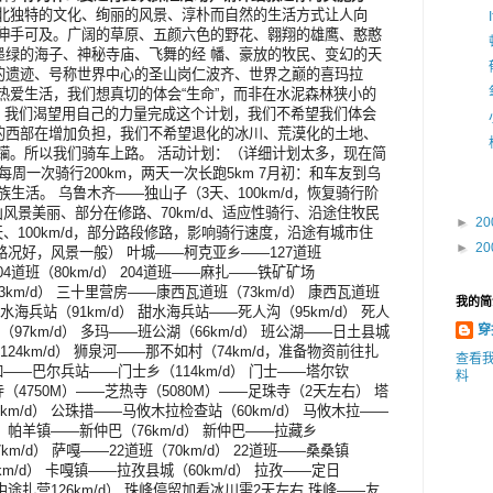
北独特的文化、绚丽的风景、淳朴而自然的生活方式让人向
云伸手可及。广阔的草原、五颜六色的野花、翱翔的雄鹰、憨憨
墨绿的海子、神秘寺庙、飞舞的经 幡、豪放的牧民、变幻的天
的遗迹、号称世界中心的圣山岗仁波齐、世界之巅的喜玛拉
热爱生活，我们想真切的体会“生命”，而非在水泥森林狭小的
。 我们渴望用自己的力量完成这个计划，我们不希望我们体会
的西部在增加负担，我们不希望退化的冰川、荒漠化的土地、
躏。所以我们骑车上路。 活动计划：（详细计划太多，现在简
每周一次骑行200km，两天一次长跑5km 7月初：和车友到乌
族生活。 乌鲁木齐——独山子（3天、100km/d，恢复骑行阶
风景美丽、部分在修路、70km/d、适应性骑行、沿途住牧民
►
20
、100km/d，部分路段修路，影响骑行速度，沿途有城市住
►
20
、路况好，风景一般） 叶城——柯克亚乡——127道班
204道班（80km/d） 204道班——麻扎——铁矿矿场
63km/d） 三十里营房——康西瓦道班（73km/d） 康西瓦道班
我的简
水海兵站（91km/d） 甜水海兵站——死人沟（95km/d） 死人
穿
（97km/d） 多玛——班公湖（66km/d） 班公湖——日土县城
124km/d） 狮泉河——那不如村（74km/d，准备物资前往扎
查看
——巴尔兵站——门士乡（114km/d） 门士——塔尔钦
料
寺（4750M）——芝热寺（5080M）——足珠寺（2天左右） 塔
m/d） 公珠措——马攸木拉检查站（60km/d） 马攸木拉——
） 帕羊镇——新仲巴（76km/d） 新仲巴——拉藏乡
km/d） 萨嘎——22道班（70km/d） 22道班——桑桑镇
5km/d） 卡嘎镇——拉孜县城（60km/d） 拉孜——定日
中途扎营126km/d） 珠峰停留加看冰川需2天左右 珠峰——友