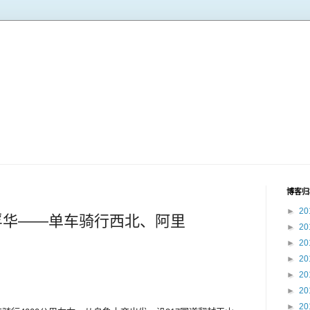
博客归
►
20
浮华——单车骑行西北、阿里
►
20
►
20
►
20
►
20
►
20
►
20