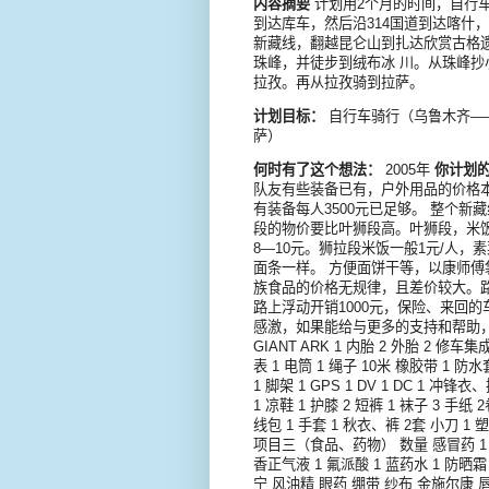
内容摘要
计划用2个月的时间，自行车
到达库车，然后沿314国道到达喀什
新藏线，翻越昆仑山到扎达欣赏古格遗
珠峰，并徒步到绒布冰 川。从珠峰
拉孜。再从拉孜骑到拉萨。
计划目标：
自行车骑行（乌鲁木齐—
萨）
何时有了这个想法：
2005年
你计划
队友有些装备已有，户外用品的价格
有装备每人3500元已足够。 整个
段的物价要比叶狮段高。叶狮段，米饭一
8—10元。狮拉段米饭一般1元/人，素
面条一样。 方便面饼干等，以康师傅
族食品的价格无规律，且差价较大。路
路上浮动开销1000元，保险、来回的车
感激，如果能给与更多的支持和帮助，
GIANT ARK 1 内胎 2 外胎 2 修车集
表 1 电筒 1 绳子 10米 橡胶带 1 防水
1 脚架 1 GPS 1 DV 1 DC 1 冲
1 凉鞋 1 护膝 2 短裤 1 袜子 3 手纸
线包 1 手套 1 秋衣、裤 2套 小刀 1 
项目三（食品、药物） 数量 感冒药 1 
香正气液 1 氟派酸 1 蓝药水 1 防晒
宁 风油精 眼药 绷带 纱布 金施尔康 