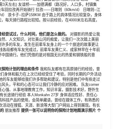
需3天左右) 友谊桥——加德满都（路况好，人口多，村镇集
回拉孜再开始骑行 拉孜——日喀则（60km/d） 日喀则--江
7km/d） 浪卡子--拉萨158KM 由于路上的具体情况比较复杂，身体
，每天骑行路程比较短。按以前经验，在4000米左右高度，
曾经尝试过，什么时间，他们是怎么做的。
对摄影的热爱让我
自然、人文知识，对壮美山河的痴爱，让我们一次次踏上美丽
到许多的车友，发生在前辈车友身上的一个个旅途的故事更让
路线各段都有车友完成过，前辈车友黄仁义、成家林早在十年前
环中国骑行。他们凭借的是对祖国无比的热爱和钢铁般的意
次探险计划的理由和条件
我和队友都有在高原骑行的经验，曾
。我们身体和毅力在上次已经经受住了考验，同时长期的户外活动
各地的车友能够给我们许多帮助和建议，特别是他们中有些走过
头，平和的心态可以让我们冷静的应对困难。 队友corner
责任心强、从事地理教育工作，知识丰富，摄影技术好，野外生
途骑行经验 本人Monkahn 27岁 身体适应性好、责任心
C等高科技产品的使用，会简单藏语，曾经在媒体工作，有熟悉的
 次活动在搜狐、天涯、新浪等大型门户网站上得到展现。有长
动的
朋友推荐
提供一张可以说明你的探险计划地图演示照片
个