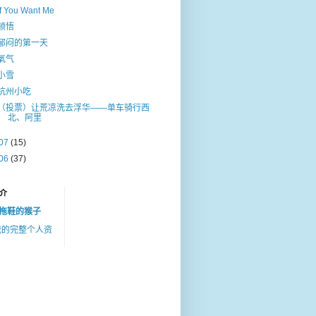
If You Want Me
顿悟
郁闷的第一天
氧气
小雪
杭州小吃
（投票）让荒凉洗去浮华——单车骑行西
北、阿里
07
(15)
06
(37)
介
拖鞋的猴子
我的完整个人资