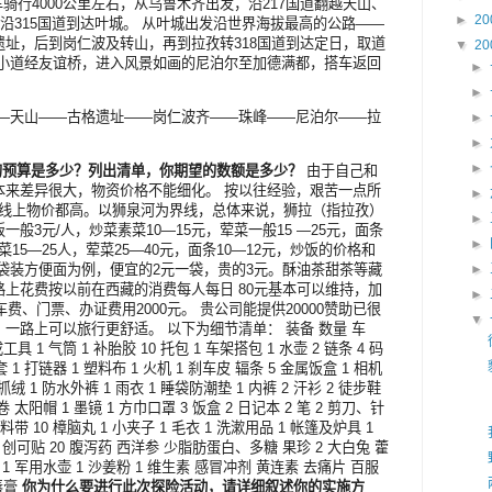
骑行4000公里左右，从乌鲁木齐出发，沿217国道翻越天山、
►
20
，沿315国道到达叶城。 从叶城出发沿世界海拔最高的公路——
址，后到岗仁波及转山，再到拉孜转318国道到达定日，取道
▼
20
抄小道经友谊桥，进入风景如画的尼泊尔至加德满都，搭车返回
►
►
—天山——古格遗址——岗仁波齐——珠峰——尼泊尔——拉
►
►
►
的预算是多少？列出清单，你期望的数额是多少？
由于自己和
本来差异很大，物资价格不能细化。 按以往经验，艰苦一点所
►
新藏线上物价都高。以狮泉河为界线，总体来说，狮拉（指拉孜）
►
般3元/人，炒菜素菜10—15元，荤菜一般15 —25元，面条
►
菜15—25人，荤菜25—40元，面条10—12元，炒饭的价格和
袋装方便面为例，便宜的2元一袋，贵的3元。酥油茶甜茶等藏
►
上花费按以前在西藏的消费每人每日 80元基本可以维持，加
►
费、门票、办证费用2000元。 贵公司能提供20000赞助已很
▼
一路上可以旅行更舒适。 以下为细节清单： 装备 数量 车
成工具 1 气筒 1 补胎胶 10 托包 1 车架搭包 1 水壶 2 链条 4 码
套 1 打链器 1 塑料布 1 火机 1 刹车皮 辐条 5 金属饭盒 1 相机
锋衣、抓绒 1 防水外裤 1 雨衣 1 睡袋防潮垫 1 内裤 2 汗衫 2 徒步鞋
 2卷 太阳帽 1 墨镜 1 方巾口罩 3 饭盒 2 日记本 2 笔 2 剪刀、针
塑料带 10 樟脑丸 1 小夹子 1 毛衣 1 洗漱用品 1 帐篷及炉具 1
创可贴 20 腹泻药 西洋参 少脂肪蛋白、多糖 果珍 2 大白兔 藿
霜 1 军用水壶 1 沙姜粉 1 维生素 感冒冲剂 黄连素 去痛片 百服
唇膏
你为什么要进行此次探险活动，请详细叙述你的实施方