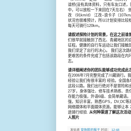
谊桥(没有具体资料，只有车友口述，
中，可以放松一下来回在7天左右） 坐车
孜 （91km/d） 江孜--浪卡子（10
状况也很难预计，所以计划安排比较松
每天可骑行120km。
请叙述探险计划的背景，在这之前谁
们很早就接触到了西北、青藏地区的
征程。健康的自行车运动让我们接触
我们坚定了出行的决心。 我们这次
更艰苦的条件完成了包括该路段在内
志。
请详细阐述你的团队能够成功完成此
在2006年7月完整完成了川藏骑行
经验让我们有很丰富的 经验。全国
这段公路。我们出行绝对不是冒险和出风
27岁，身体强壮、修车技术熟练、
存能力极强，外语6级、会简单藏语。有长
强，知识丰富，熟悉GPS，DV,D
网络媒体和平面媒体资源。能够让本
途骑行经验.
从何种渠道了解这次活
人照片
发帖者
穿拖鞋的猴子
时间：
12:48