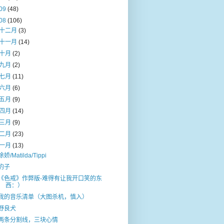
09
(48)
08
(106)
十二月
(3)
十一月
(14)
十月
(2)
九月
(2)
七月
(11)
六月
(6)
五月
(9)
四月
(14)
三月
(9)
二月
(23)
一月
(13)
徐娇/Matilda/Tippi
豹子
《色戒》作弊版-难得有让我开口笑的东
西：）
我的音乐清单（大图杀机，慎入）
野良犬
两条分割线，三块心情