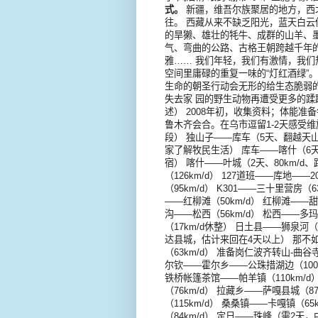
式。
新疆，维吾尔族聚居的地方，西
往。 西藏从来不缺乏阳光，蓝天白
的旱獭、雄壮的牦牛、成群的山羊、
气、弯曲的公路、古格王朝跨越千年
雅…… 我们年轻，我们有激情，我们
空间里庸碌的重复一味的“灯红酒绿”
生命的朝圣行动会无形的给生态脆弱
失去家 园的野生动物再遭受更多的蹂
述） 2008年初，收集资料；体能准备
鲁木齐会合。在乌市逗留1-2天感受维
段） 独山子——库车（5天、翻越天山
家了解牧民生活） 库车——喀什（6天
宿） 喀什——叶城（2天、80km/d
（126km/d） 127道班——库地——
（95km/d） K301——三十里营房（
——红柳滩（50km/d） 红柳滩——甜
沟——松西（56km/d） 松西——多玛
（17km/d休整） 日土县——狮泉河（
达县城，估计来回在4天以上） 那不如
（63km/d） 准备岗仁波齐转山-曲谷
尔钦——霍尔乡——公珠措湖边（100k
铁桥帐篷茶馆——帕羊镇（110km/d
（76km/d） 拉藏乡——萨嘎县城（87
（115km/d） 桑桑镇——卡嘎镇（6
（84km/d） 定日——珠峰（需2天，